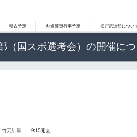
稽古予定
剣道連盟行事予定
松戸武道館につい
部（国スポ選考会）の開催につ
。
付・竹刀計量 9:15開会