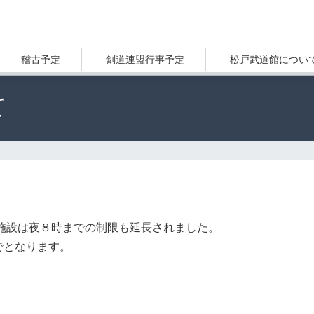
稽古予定
剣道連盟行事予定
松戸武道館につい
て
施設は夜８時までの制限も延長されました。
でとなります。