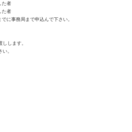
した者
した者
日までに事務局まで申込んで下さい。
渡しします。
さい。