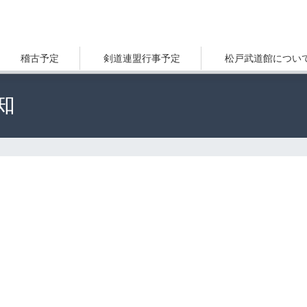
稽古予定
剣道連盟行事予定
松戸武道館につい
知